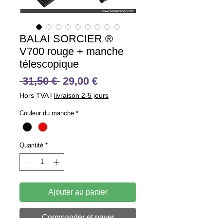
BALAI SORCIER ®
V700 rouge + manche
télescopique
Prix
Prix
 31,50 € 
29,00 €
original
promotionnel
Hors TVA
|
livraison 2-5 jours
Couleur du manche
*
Quantité
*
Ajouter au panier
Commander et payer