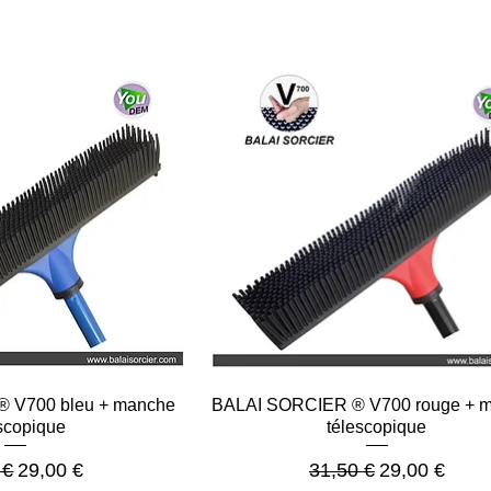
çu rapide
Aperçu rapide
 V700 bleu + manche
BALAI SORCIER ® V700 rouge + 
scopique
télescopique
riginal
Prix promotionnel
Prix original
Prix promoti
 €
29,00 €
31,50 €
29,00 €