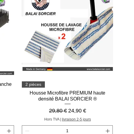
Aperçu rapide
anche
2 pièces
Housse Microfibre PREMIUM haute
densité BALAI SORCIER ®
onnel
Prix original
Prix promotionnel
29,80 €
24,90 €
Hors TVA
|
livraison 2-5 jours