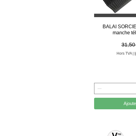
Aper
BALAI SORCIE
manche tél
Prix o
31,50
Hors TVA
|
Ajoute