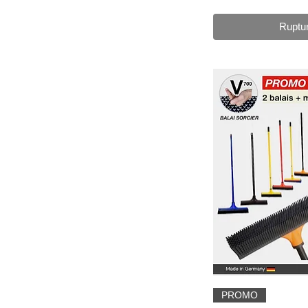
Ruptu
Aper
PROMO