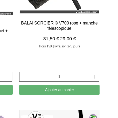
Aperçu rapide
BALAI SORCIER ® V700 rose + manche
télescopique
et +
Prix original
Prix promotionnel
31,50 €
29,00 €
onnel
Hors TVA
|
livraison 2-5 jours
Ajouter au panier