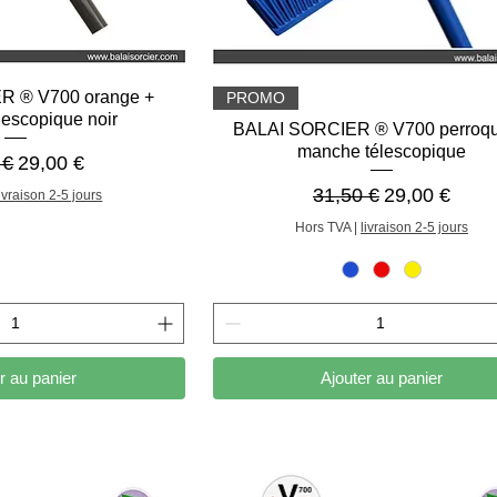
çu rapide
Aperçu rapide
R ® V700 orange +
PROMO
escopique noir
BALAI SORCIER ® V700 perroqu
manche télescopique
riginal
Prix promotionnel
 €
29,00 €
Prix original
Prix promoti
31,50 €
29,00 €
livraison 2-5 jours
Hors TVA
|
livraison 2-5 jours
r au panier
Ajouter au panier