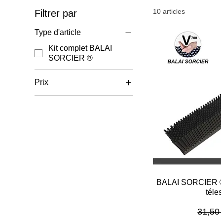
10 articles
Filtrer par
Type d'article
Kit complet BALAI
SORCIER ®
Prix
24 €
55 €
Aper
BALAI SORCIER ®
téle
Prix o
31,50