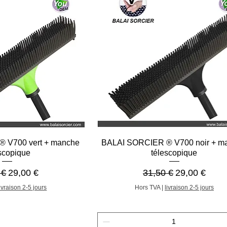
çu rapide
Aperçu rapide
 V700 vert + manche
BALAI SORCIER ® V700 noir + m
scopique
télescopique
riginal
Prix promotionnel
Prix original
Prix promoti
 €
29,00 €
31,50 €
29,00 €
livraison 2-5 jours
Hors TVA
|
livraison 2-5 jours