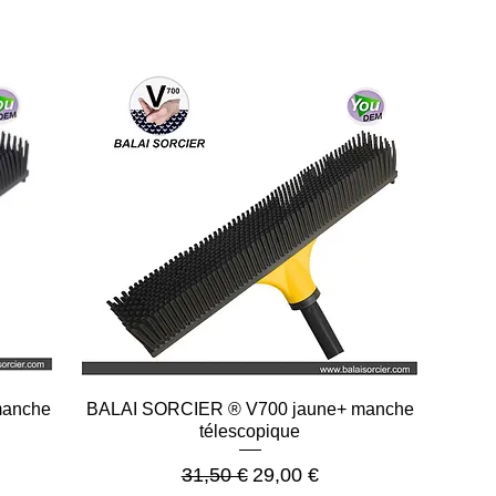
Aperçu rapide
manche
BALAI SORCIER ® V700 jaune+ manche
télescopique
onnel
Prix original
Prix promotionnel
31,50 €
29,00 €