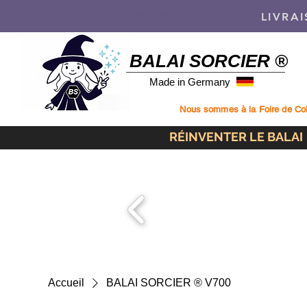
LIVRAI
<meta name="google-site-verification" content="1HrpYBQrdXqxvkC9FeQMDTmJb26ttFMyJotod
BALAI SORCIER ®
Made in Germany
Nous sommes à la Foire de Colma
RÉINVENTER LE BALAI
Accueil
BALAI SORCIER ® V700