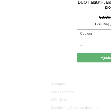
DUO Habitat - Ja
pic
Prix o
63,00
Hors TVA
|
Couleur
Ajoute
A propos
Nous contacter
Infos livraison
Conditions générales de vente