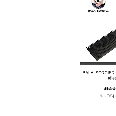
Aper
BALAI SORCIER ®
téle
Prix o
31,50
Hors TVA
|